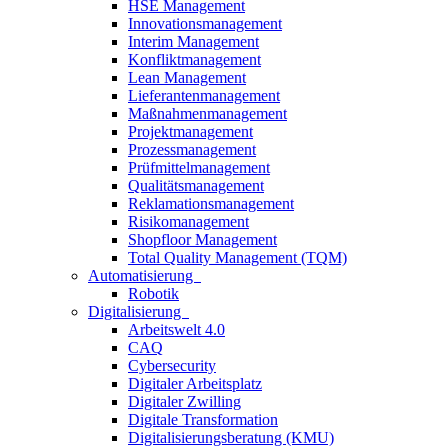
HSE Management
Innovationsmanagement
Interim Management
Konfliktmanagement
Lean Management
Lieferantenmanagement
Maßnahmenmanagement
Projektmanagement
Prozessmanagement
Prüfmittelmanagement
Qualitätsmanagement
Reklamationsmanagement
Risikomanagement
Shopfloor Management
Total Quality Management (TQM)
Automatisierung
Robotik
Digitalisierung
Arbeitswelt 4.0
CAQ
Cybersecurity
Digitaler Arbeitsplatz
Digitaler Zwilling
Digitale Transformation
Digitalisierungsberatung (KMU)