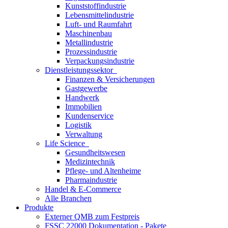
Kunststoffindustrie
Lebensmittelindustrie
Luft- und Raumfahrt
Maschinenbau
Metallindustrie
Prozessindustrie
Verpackungsindustrie
Dienstleistungssektor
Finanzen & Versicherungen
Gastgewerbe
Handwerk
Immobilien
Kundenservice
Logistik
Verwaltung
Life Science
Gesundheitswesen
Medizintechnik
Pflege- und Altenheime
Pharmaindustrie
Handel & E-Commerce
Alle Branchen
Produkte
Externer QMB zum Festpreis
FSSC 22000 Dokumentation - Pakete