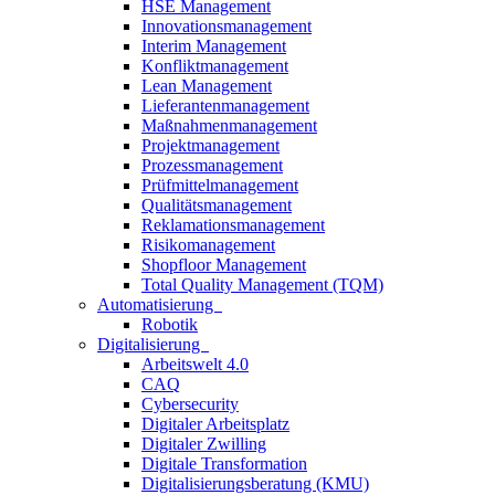
HSE Management
Innovationsmanagement
Interim Management
Konfliktmanagement
Lean Management
Lieferantenmanagement
Maßnahmenmanagement
Projektmanagement
Prozessmanagement
Prüfmittelmanagement
Qualitätsmanagement
Reklamationsmanagement
Risikomanagement
Shopfloor Management
Total Quality Management (TQM)
Automatisierung
Robotik
Digitalisierung
Arbeitswelt 4.0
CAQ
Cybersecurity
Digitaler Arbeitsplatz
Digitaler Zwilling
Digitale Transformation
Digitalisierungsberatung (KMU)