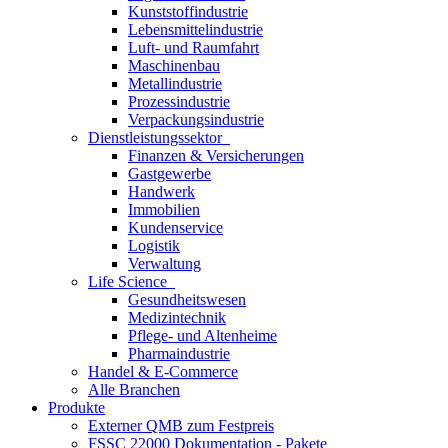
Kunststoffindustrie
Lebensmittelindustrie
Luft- und Raumfahrt
Maschinenbau
Metallindustrie
Prozessindustrie
Verpackungsindustrie
Dienstleistungssektor
Finanzen & Versicherungen
Gastgewerbe
Handwerk
Immobilien
Kundenservice
Logistik
Verwaltung
Life Science
Gesundheitswesen
Medizintechnik
Pflege- und Altenheime
Pharmaindustrie
Handel & E-Commerce
Alle Branchen
Produkte
Externer QMB zum Festpreis
FSSC 22000 Dokumentation - Pakete