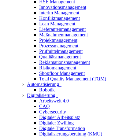
HSE Management
Innovationsmanagement
Interim Management
Konfliktmanagement
Lean Management
Lieferantenmanagement
Maßnahmenmanagement
Projektmanagement
Prozessmanagement
Prüfmittelmanagement
Qualitätsmanagement
Reklamationsmanagement
Risikomanagement
Shopfloor Management
Total Quality Management (TQM)
Automatisierung
Robotik
Digitalisierung
Arbeitswelt 4.0
CAQ
Cybersecurity
Digitaler Arbeitsplatz
Digitaler Zwilling
Digitale Transformation
Digitalisierungsberatung (KMU)