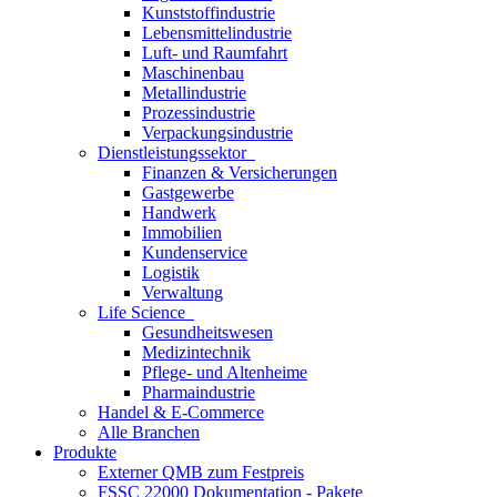
Kunststoffindustrie
Lebensmittelindustrie
Luft- und Raumfahrt
Maschinenbau
Metallindustrie
Prozessindustrie
Verpackungsindustrie
Dienstleistungssektor
Finanzen & Versicherungen
Gastgewerbe
Handwerk
Immobilien
Kundenservice
Logistik
Verwaltung
Life Science
Gesundheitswesen
Medizintechnik
Pflege- und Altenheime
Pharmaindustrie
Handel & E-Commerce
Alle Branchen
Produkte
Externer QMB zum Festpreis
FSSC 22000 Dokumentation - Pakete