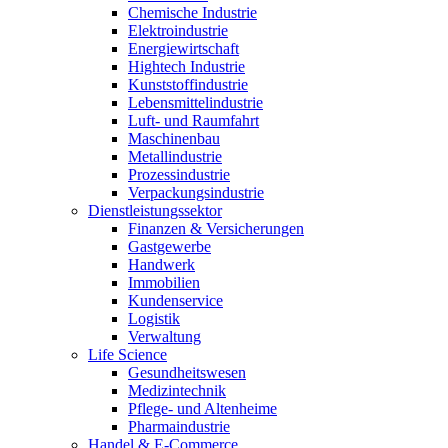
Chemische Industrie
Elektroindustrie
Energiewirtschaft
Hightech Industrie
Kunststoffindustrie
Lebensmittelindustrie
Luft- und Raumfahrt
Maschinenbau
Metallindustrie
Prozessindustrie
Verpackungsindustrie
Dienstleistungssektor
Finanzen & Versicherungen
Gastgewerbe
Handwerk
Immobilien
Kundenservice
Logistik
Verwaltung
Life Science
Gesundheitswesen
Medizintechnik
Pflege- und Altenheime
Pharmaindustrie
Handel & E-Commerce