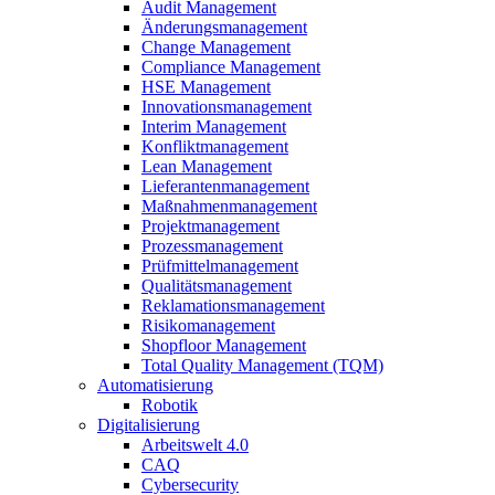
Audit Management
Änderungsmanagement
Change Management
Compliance Management
HSE Management
Innovationsmanagement
Interim Management
Konfliktmanagement
Lean Management
Lieferantenmanagement
Maßnahmenmanagement
Projektmanagement
Prozessmanagement
Prüfmittelmanagement
Qualitätsmanagement
Reklamationsmanagement
Risikomanagement
Shopfloor Management
Total Quality Management (TQM)
Automatisierung
Robotik
Digitalisierung
Arbeitswelt 4.0
CAQ
Cybersecurity