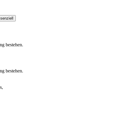
senziell
ung bestehen.
ung bestehen.
s,