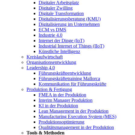
Digitaler Arbeitsplatz
Digitaler Zwilling
Digitale Transformation
Digitalisierungsberatung (KMU)
Digitalisierung im Unternehmen
ECM vs DMS
Industrie 4.0
Internet der Dinge (IoT)
Industrial Internet of Things (IIoT)
Künstliche Intelligenz
Kreislaufwirtschaft
Organisationsentwicklung
Leadership 4.0
Führungskräfteentwicklung
Führungskräftetraining Mallorca
Kommunikation für Führungskräfte
Produktion & Fertigung
FMEA in der Produktion
Interim Manager Produktion
KI in der Produktion
Lean Management in der Produktion
Manufacturing Execution System (MES)
Produktionsoptimierung
Qualitätsmanagement in der Produktion
Tools & Methoden