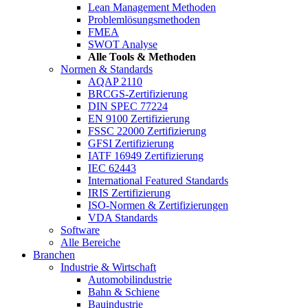
Lean Management Methoden
Problemlösungsmethoden
FMEA
SWOT Analyse
Alle Tools & Methoden
Normen & Standards
AQAP 2110
BRCGS-Zertifizierung
DIN SPEC 77224
EN 9100 Zertifizierung
FSSC 22000 Zertifizierung
GFSI Zertifizierung
IATF 16949 Zertifizierung
IEC 62443
International Featured Standards
IRIS Zertifizierung
ISO-Normen & Zertifizierungen
VDA Standards
Software
Alle Bereiche
Branchen
Industrie & Wirtschaft
Automobilindustrie
Bahn & Schiene
Bauindustrie