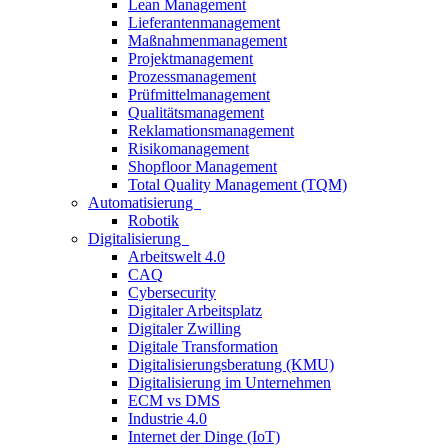
Lean Management
Lieferantenmanagement
Maßnahmenmanagement
Projektmanagement
Prozessmanagement
Prüfmittelmanagement
Qualitätsmanagement
Reklamationsmanagement
Risikomanagement
Shopfloor Management
Total Quality Management (TQM)
Automatisierung
Robotik
Digitalisierung
Arbeitswelt 4.0
CAQ
Cybersecurity
Digitaler Arbeitsplatz
Digitaler Zwilling
Digitale Transformation
Digitalisierungsberatung (KMU)
Digitalisierung im Unternehmen
ECM vs DMS
Industrie 4.0
Internet der Dinge (IoT)