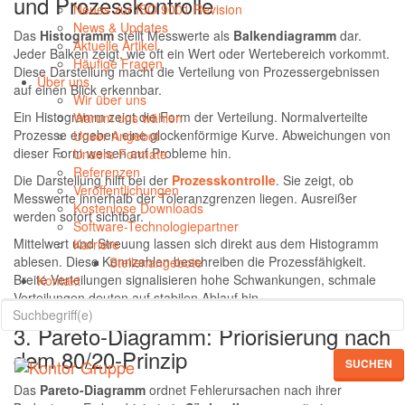
und Prozesskontrolle
Neues zur ISO 9001 Revision
News & Updates
Das
Histogramm
stellt Messwerte als
Balkendiagramm
dar.
Aktuelle Artikel
Jeder Balken zeigt, wie oft ein Wert oder Wertebereich vorkommt.
Häufige Fragen
Diese Darstellung macht die Verteilung von Prozessergebnissen
Über uns
auf einen Blick erkennbar.
Wir über uns
Ein Histogramm zeigt die Form der Verteilung. Normalverteilte
Warum uns wählen
Prozesse ergeben eine glockenförmige Kurve. Abweichungen von
Unser Angebot
dieser Form weisen auf Probleme hin.
Unsere Formate
Referenzen
Die Darstellung hilft bei der
Prozesskontrolle
. Sie zeigt, ob
Veröffentlichungen
Messwerte innerhalb der Toleranzgrenzen liegen. Ausreißer
Kostenlose Downloads
werden sofort sichtbar.
Software-Technologiepartner
Mittelwert und Streuung lassen sich direkt aus dem Histogramm
Karriere
ablesen. Diese Kennzahlen beschreiben die Prozessfähigkeit.
Stellenangebote
Breite Verteilungen signalisieren hohe Schwankungen, schmale
Kontakt
Verteilungen deuten auf stabilen Ablauf hin.
3. Pareto-Diagramm: Priorisierung nach
dem 80/20-Prinzip
SUCHEN
Das
Pareto-Diagramm
ordnet Fehlerursachen nach ihrer