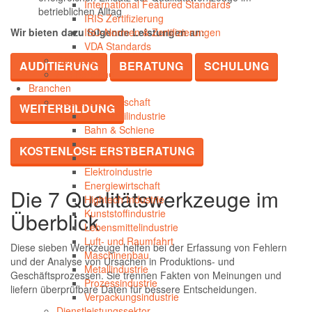
International Featured Standards
betrieblichen Alltag
IRIS Zertifizierung
ISO-Normen & Zertifizierungen
Wir bieten dazu folgende Leistungen an:
VDA Standards
Software
AUDITIERUNG
BERATUNG
SCHULUNG
Alle Bereiche
Branchen
Industrie & Wirtschaft
WEITERBILDUNG
Automobilindustrie
Bahn & Schiene
Bauindustrie
KOSTENLOSE ERSTBERATUNG
Chemische Industrie
Elektroindustrie
Energiewirtschaft
Die 7 Qualitätswerkzeuge im
Hightech Industrie
Kunststoffindustrie
Überblick
Lebensmittelindustrie
Luft- und Raumfahrt
Diese sieben Werkzeuge helfen bei der Erfassung von Fehlern
Maschinenbau
und der Analyse von Ursachen in Produktions- und
Metallindustrie
Geschäftsprozessen. Sie trennen Fakten von Meinungen und
Prozessindustrie
liefern überprüfbare Daten für bessere Entscheidungen.
Verpackungsindustrie
Dienstleistungssektor