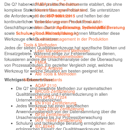
FMEA in der Produktion
Die Q7 haben sich als praktische Instrumente etabliert, die ohne
Interim Manager Produktion
komplexe Statistikkenntnisse anwendbar sind. Sie unterstützen
KI in der Produktion
die Anforderungen der
ISO 9001:2015
und helfen bei der
Lean Management in der Produktion
kontinuierlichen Verbesserung von Produktions- und
Manufacturing Execution System (MES)
Geschäftsprozessen. Durch
Auditierung
,
individuelle Beratung
Produktionsoptimierung
sowie
Schulung und Weiterbildung
können Mitarbeiter diese
Qualitätsmanagement in der Produktion
Werkzeuge effektiv einsetzen.
Tools & Methoden
Jedes der sieben Qualitätswerkzeuge hat spezifische Stärken und
Lean Management Methoden
Einsatzgebiete. Während einige zur Fehlererfassung dienen,
Problemlösungsmethoden
fokussieren andere die Ursachenanalyse oder die Überwachung
FMEA
von Prozessabläufen. Ein gezielter Vergleich zeigt, welches
SWOT Analyse
Werkzeug für welche Situation am besten geeignet ist.
Alle Tools & Methoden
Normen & Standards
Wichtigste Erkenntnisse:
AQAP 2110
Die Q7 sind bewährte Methoden zur systematischen
BRCGS-Zertifizierung
Qualitätssicherung und Fehlerreduzierung in allen
DIN SPEC 77224
Unternehmensbereichen
EN 9100 Zertifizierung
Jedes Werkzeug hat einen spezifischen
FSSC 22000 Zertifizierung
Anwendungsbereich von der Datensammlung über die
GFSI Zertifizierung
Ursachenanalyse bis zur Prozessüberwachung
IATF 16949 Zertifizierung
Schulung und fachkundige Beratung ermöglichen den
IEC 62443
erfolgreichen Einsatz der Qualitätswerkzeuge im