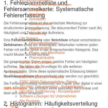
1. Fehlersammelliste und
Finanzen & Versicherungen
Fehlersammelkarte: Systematische
Gastgewerbe
Fehlererfassung
Handwerk
Immobilien
Die Fehlersammelliste ist das einfachste Werkzeug zur
Kundenservice
strukturierten Datenerfassung. Sie dokumentiert Fehler nach Art,
Logistik
Häufigkeit und Zeitpunkt des Auftretens.
Verwaltung
Life Science
Eine
Fehlersammelkarte
oder
Strichliste
erfasst verschiedene
Gesundheitswesen
Defektarten
direkt am Arbeitsplatz. Mitarbeiter notieren jeden
Medizintechnik
Fehler mit einem Strich in der entsprechenden Kategorie. Das
Pflege- und Altenheime
macht Muster schnell sichtbar.
Pharmaindustrie
Die gesammelten Daten zeigen, welche Fehler am häufigsten
Handel & E-Commerce
auftreten. Sie bilden die Grundlage für alle weiteren
Alle Branchen
Analyseschritte. Ohne diese systematische Erfassung bleiben
Produkte
Qualitätsprobleme
oft unentdeckt oder werden nur geschätzt.
Externer QMB zum Festpreis
FSSC 22000 Dokumentation - Pakete
Die Fehlersammelliste funktioniert auf Papier oder digital in einer
ISO 9001 Dokumentation - Komplettpaket
QMS-Software
. Sie erfordert keine speziellen Kenntnisse und
ISO 9001 Zertifizierung - Komplettpaket
lässt sich sofort einsetzen.
Software-Lösungen für Unternehmen
Alle Produkte
2. Histogramm: Häufigkeitsverteilung
News