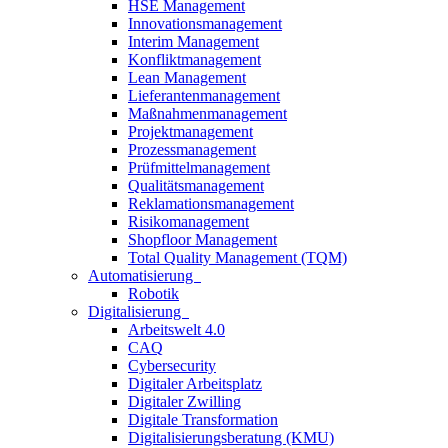
HSE Management
Innovationsmanagement
Interim Management
Konfliktmanagement
Lean Management
Lieferantenmanagement
Maßnahmenmanagement
Projektmanagement
Prozessmanagement
Prüfmittelmanagement
Qualitätsmanagement
Reklamationsmanagement
Risikomanagement
Shopfloor Management
Total Quality Management (TQM)
Automatisierung
Robotik
Digitalisierung
Arbeitswelt 4.0
CAQ
Cybersecurity
Digitaler Arbeitsplatz
Digitaler Zwilling
Digitale Transformation
Digitalisierungsberatung (KMU)