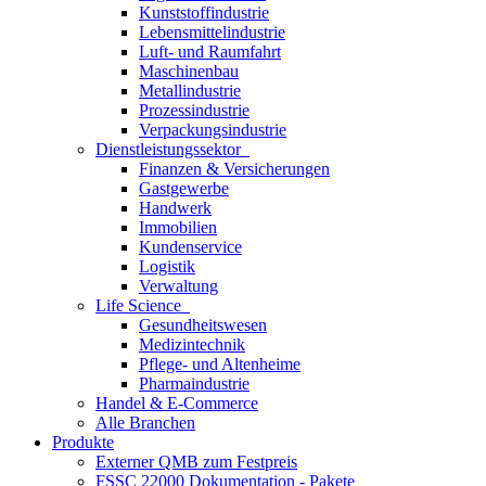
Kunststoffindustrie
Lebensmittelindustrie
Luft- und Raumfahrt
Maschinenbau
Metallindustrie
Prozessindustrie
Verpackungsindustrie
Dienstleistungssektor
Finanzen & Versicherungen
Gastgewerbe
Handwerk
Immobilien
Kundenservice
Logistik
Verwaltung
Life Science
Gesundheitswesen
Medizintechnik
Pflege- und Altenheime
Pharmaindustrie
Handel & E-Commerce
Alle Branchen
Produkte
Externer QMB zum Festpreis
FSSC 22000 Dokumentation - Pakete