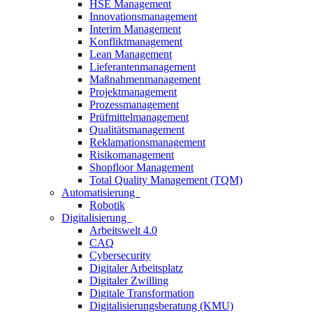
HSE Management
Innovationsmanagement
Interim Management
Konfliktmanagement
Lean Management
Lieferantenmanagement
Maßnahmenmanagement
Projektmanagement
Prozessmanagement
Prüfmittelmanagement
Qualitätsmanagement
Reklamationsmanagement
Risikomanagement
Shopfloor Management
Total Quality Management (TQM)
Automatisierung
Robotik
Digitalisierung
Arbeitswelt 4.0
CAQ
Cybersecurity
Digitaler Arbeitsplatz
Digitaler Zwilling
Digitale Transformation
Digitalisierungsberatung (KMU)