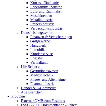
Kunststoffindustrie
Lebensmittelindustrie
Luft- und Raumfahrt
Maschinenbau
Metallindustrie
Prozessindustrie
Verpackungsindustrie
Dienstleistungssektor
Finanzen & Versicherungen
Gastgewerbe
Handwerk
Immobilien
Kundenservice
Logistik
Verwaltung
Life Science
Gesundheitswesen
Medizintechnik
Pflege- und Altenheime
Pharmaindustrie
Handel & E-Commerce
Alle Branchen
Produkte
Externer QMB zum Festpreis
FSSC 22000 Dokumentation - Pakete