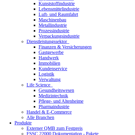
Kunststoffindustrie
Lebensmittelindustrie
Luft- und Raumfahrt
Maschinenbau
Metallindustrie
Prozessindustrie
Verpackungsindustrie
Dienstleistungssektor
Finanzen & Versicherungen
Gastgewerbe
Handwerk
Immobilien
Kundenservice
Logistik
Verwaltung
Life Science
Gesundheitswesen
Medizintechnik
Pflege- und Altenheime
Pharmaindustrie
Handel & E-Commerce
Alle Branchen
Produkte
Externer QMB zum Festpreis
FSSC 22000 Dokumentation - Pakete