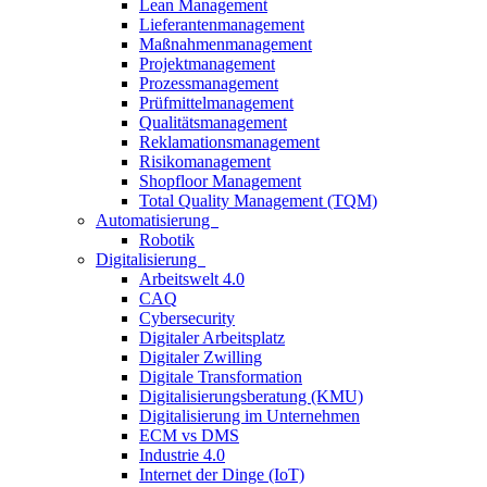
Lean Management
Lieferantenmanagement
Maßnahmenmanagement
Projektmanagement
Prozessmanagement
Prüfmittelmanagement
Qualitätsmanagement
Reklamationsmanagement
Risikomanagement
Shopfloor Management
Total Quality Management (TQM)
Automatisierung
Robotik
Digitalisierung
Arbeitswelt 4.0
CAQ
Cybersecurity
Digitaler Arbeitsplatz
Digitaler Zwilling
Digitale Transformation
Digitalisierungsberatung (KMU)
Digitalisierung im Unternehmen
ECM vs DMS
Industrie 4.0
Internet der Dinge (IoT)