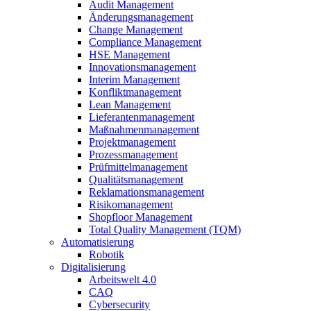
Audit Management
Änderungsmanagement
Change Management
Compliance Management
HSE Management
Innovationsmanagement
Interim Management
Konfliktmanagement
Lean Management
Lieferantenmanagement
Maßnahmenmanagement
Projektmanagement
Prozessmanagement
Prüfmittelmanagement
Qualitätsmanagement
Reklamationsmanagement
Risikomanagement
Shopfloor Management
Total Quality Management (TQM)
Automatisierung
Robotik
Digitalisierung
Arbeitswelt 4.0
CAQ
Cybersecurity