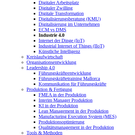
Digitaler Arbeitsplatz
Digitaler Zwilling
Digitale Transformation
Digitalisierungsberatung (KMU)
Digitalisierung im Unternehmen
ECM vs DMS
Industrie 4.0
Internet der Dinge (IoT)
Industrial Internet of Things (IIoT)
Künstliche Intelligenz
Kreislaufwirtschaft
Organisationsentwicklung
Leadership 4.0
Führungskräfteentwicklung
Führungskräftetraining Mallorca
Kommunikation für Führungskräfte
Produktion & Fertigung
FMEA in der Produktion
Interim Manager Produktion
KI in der Produktion
Lean Management in der Produktion
Manufacturing Execution System (MES)
Produktionsoptimierung
Qualitätsmanagement in der Produktion
Tools & Methoden