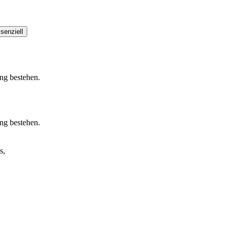
senziell
ung bestehen.
ung bestehen.
s,