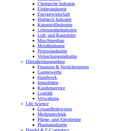
Chemische Industrie
Elektroindustrie
Energiewirtschaft
Hightech Industrie
Kunststoffindustrie
Lebensmittelindustrie
Luft- und Raumfahrt
Maschinenbau
Metallindustrie
Prozessindustrie
Verpackungsindustrie
Dienstleistungssektor
Finanzen & Versicherungen
Gastgewerbe
Handwerk
Immobilien
Kundenservice
Logistik
Verwaltung
Life Science
Gesundheitswesen
Medizintechnik
Pflege- und Altenheime
Pharmaindustrie
Handel & E-Commerce