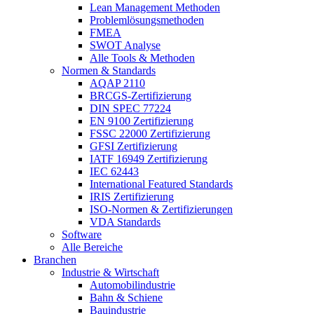
Lean Management Methoden
Problemlösungsmethoden
FMEA
SWOT Analyse
Alle Tools & Methoden
Normen & Standards
AQAP 2110
BRCGS-Zertifizierung
DIN SPEC 77224
EN 9100 Zertifizierung
FSSC 22000 Zertifizierung
GFSI Zertifizierung
IATF 16949 Zertifizierung
IEC 62443
International Featured Standards
IRIS Zertifizierung
ISO-Normen & Zertifizierungen
VDA Standards
Software
Alle Bereiche
Branchen
Industrie & Wirtschaft
Automobilindustrie
Bahn & Schiene
Bauindustrie