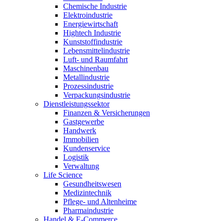
Chemische Industrie
Elektroindustrie
Energiewirtschaft
Hightech Industrie
Kunststoffindustrie
Lebensmittelindustrie
Luft- und Raumfahrt
Maschinenbau
Metallindustrie
Prozessindustrie
Verpackungsindustrie
Dienstleistungssektor
Finanzen & Versicherungen
Gastgewerbe
Handwerk
Immobilien
Kundenservice
Logistik
Verwaltung
Life Science
Gesundheitswesen
Medizintechnik
Pflege- und Altenheime
Pharmaindustrie
Handel & E-Commerce