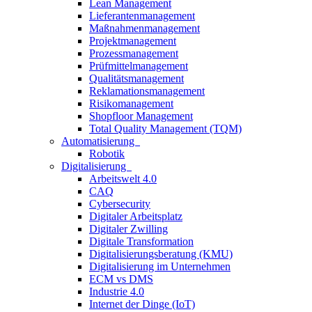
Lean Management
Lieferantenmanagement
Maßnahmenmanagement
Projektmanagement
Prozessmanagement
Prüfmittelmanagement
Qualitätsmanagement
Reklamationsmanagement
Risikomanagement
Shopfloor Management
Total Quality Management (TQM)
Automatisierung
Robotik
Digitalisierung
Arbeitswelt 4.0
CAQ
Cybersecurity
Digitaler Arbeitsplatz
Digitaler Zwilling
Digitale Transformation
Digitalisierungsberatung (KMU)
Digitalisierung im Unternehmen
ECM vs DMS
Industrie 4.0
Internet der Dinge (IoT)