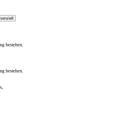
senziell
ung bestehen.
ung bestehen.
s,