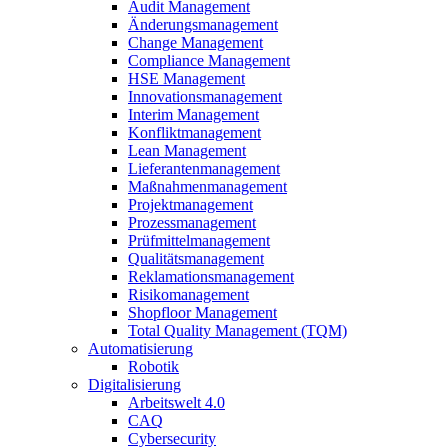
Audit Management
Änderungsmanagement
Change Management
Compliance Management
HSE Management
Innovationsmanagement
Interim Management
Konfliktmanagement
Lean Management
Lieferantenmanagement
Maßnahmenmanagement
Projektmanagement
Prozessmanagement
Prüfmittelmanagement
Qualitätsmanagement
Reklamationsmanagement
Risikomanagement
Shopfloor Management
Total Quality Management (TQM)
Automatisierung
Robotik
Digitalisierung
Arbeitswelt 4.0
CAQ
Cybersecurity