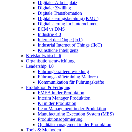
Digitaler Arbeitsplatz
Digitaler Zwilling
Digitale Transformation
Digitalisierungsberatung (KMU)
Digitalisierung im Unternehmen
ECM vs DMS
Industrie 4.0
Internet der Dinge (IoT)
Industrial Internet of Things (IIoT)
Künstliche Intelligenz
Kreislaufwirtschaft
Organisationsentwicklung
Leadership 4.0
Führungskräfteentwicklung
Führungskräftetraining Mallorca
Kommunikation für Führungskräfte
Produktion & Fertigung
FMEA in der Produktion
Interim Manager Produktion
KI in der Produktion
Lean Management in der Produktion
Manufacturing Execution System (MES)
Produktionsoptimierung
Qualitätsmanagement in der Produktion
Tools & Methoden