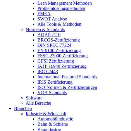
Lean Management Methoden
Problemlösungsmethoden
FMEA
SWOT Analyse
Alle Tools & Methoden
Normen & Standards
AQAP 2110
BRCGS-Zertifizierung
DIN SPEC 77224
EN 9100 Zertifizierung
FSSC 22000 Zertifizierung
GFSI Zertifizierung
IATF 16949 Zertifizierung
IEC 62443
International Featured Standards
IRIS Zertifizierung
ISO-Normen & Zertifizierungen
VDA Standards
Software
Alle Bereiche
Branchen
Industrie & Wirtschaft
Automobilindustrie
Bahn & Schiene
Bauindustrie