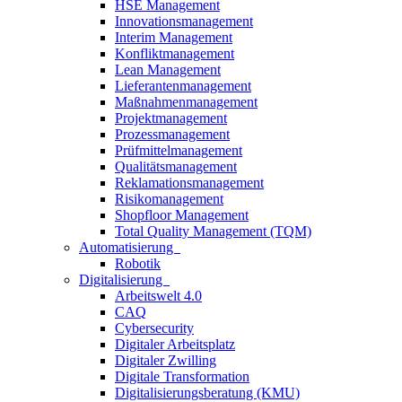
HSE Management
Innovationsmanagement
Interim Management
Konfliktmanagement
Lean Management
Lieferantenmanagement
Maßnahmenmanagement
Projektmanagement
Prozessmanagement
Prüfmittelmanagement
Qualitätsmanagement
Reklamationsmanagement
Risikomanagement
Shopfloor Management
Total Quality Management (TQM)
Automatisierung
Robotik
Digitalisierung
Arbeitswelt 4.0
CAQ
Cybersecurity
Digitaler Arbeitsplatz
Digitaler Zwilling
Digitale Transformation
Digitalisierungsberatung (KMU)