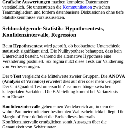
Grafische Auswertungen
machen komplexe Datenmuster
verständlich. Sie unterstützen die
Kommunikation
zwischen
Teammitgliedern und fördern datenbasierte Diskussionen ohne tiefe
Statistikkenntnisse vorauszusetzen.
Schlussfolgernde Statistik: Hypothesentests,
Konfidenzintervalle, Regression
Beim
Hypothesentest
wird geprüft, ob beobachtete Unterschiede
statistisch signifikant sind. Die Nullhypothese behauptet, dass kein
Unterschied besteht, während die alternative Hypothese eine
Veränderung postuliert. Six Sigma nutzt diese Tests zur Validierung
von Verbesserungen.
Der
t-Test
vergleicht die Mittelwerte zweier Gruppen. Die
ANOVA
(Analysis of Variance)
erweitert dies auf drei oder mehr Gruppen.
Der Chi-Quadrat-Test untersucht Zusammenhänge zwischen
kategorialen Variablen. Die F-Verteilung kommt bei Varianztests
zum Einsatz.
Konfidenzintervalle
geben einen Wertebereich an, in dem der
wahre Parameter mit einer bestimmten Wahrscheinlichkeit liegt. Die
Margin of Error definiert die Breite dieses Intervalls.
Konfidenzintervalle ermöglichen somit Aussagen über die
Genauigkeit von Schätzungen.