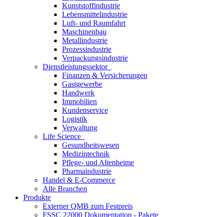
Kunststoffindustrie
Lebensmittelindustrie
Luft- und Raumfahrt
Maschinenbau
Metallindustrie
Prozessindustrie
Verpackungsindustrie
Dienstleistungssektor
Finanzen & Versicherungen
Gastgewerbe
Handwerk
Immobilien
Kundenservice
Logistik
Verwaltung
Life Science
Gesundheitswesen
Medizintechnik
Pflege- und Altenheime
Pharmaindustrie
Handel & E-Commerce
Alle Branchen
Produkte
Externer QMB zum Festpreis
FSSC 22000 Dokumentation - Pakete