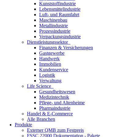
Kunststoffindustrie
Lebensmittelindustrie
Luft- und Raumfahrt
Maschinenbau
Metallindustrie
Prozessindustrie
Verpackungsindustrie
Dienstleistungssektor
Finanzen & Versicherungen
Gastgewerbe
Handwerk
Immobilien
Kundenservice
Logistik
Verwaltung
Life Science
Gesundheitswesen
Medizintechnik
Pflege- und Altenheime
Pharmaindustrie
Handel & E-Commerce
Alle Branchen
Produkte
Externer QMB zum Festpreis
FSSC 22000 Dokumentation - Pakete