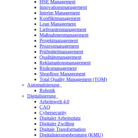
HSE Management
Innovationsmanagement
Interim Management
Konfliktmanagement
Lean Management
Lieferantenmanagement
Maßnahmenmanagement
Projektmanagement
Prozessmanagement
Prüfmittelmanagement
Qualitätsmanagement
Reklamationsmanagement
Risikomanagement
Shopfloor Management
Total Quality Management (TQM)
Automatisierung
Robotik
Digitalisierung
Arbeitswelt 4.0
CAQ
Cybersecurity
Digitaler Arbeitsplatz
Digitaler Zwilling
Digitale Transformation
Digitalisierungsberatung (KMU)