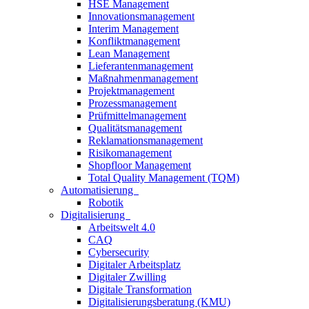
HSE Management
Innovationsmanagement
Interim Management
Konfliktmanagement
Lean Management
Lieferantenmanagement
Maßnahmenmanagement
Projektmanagement
Prozessmanagement
Prüfmittelmanagement
Qualitätsmanagement
Reklamationsmanagement
Risikomanagement
Shopfloor Management
Total Quality Management (TQM)
Automatisierung
Robotik
Digitalisierung
Arbeitswelt 4.0
CAQ
Cybersecurity
Digitaler Arbeitsplatz
Digitaler Zwilling
Digitale Transformation
Digitalisierungsberatung (KMU)