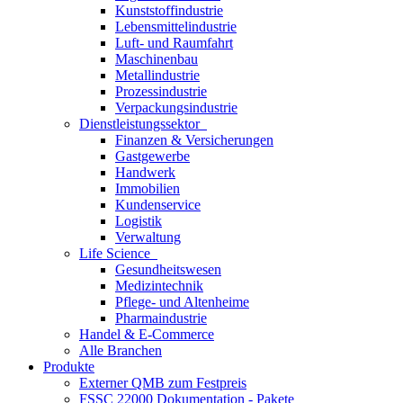
Kunststoffindustrie
Lebensmittelindustrie
Luft- und Raumfahrt
Maschinenbau
Metallindustrie
Prozessindustrie
Verpackungsindustrie
Dienstleistungssektor
Finanzen & Versicherungen
Gastgewerbe
Handwerk
Immobilien
Kundenservice
Logistik
Verwaltung
Life Science
Gesundheitswesen
Medizintechnik
Pflege- und Altenheime
Pharmaindustrie
Handel & E-Commerce
Alle Branchen
Produkte
Externer QMB zum Festpreis
FSSC 22000 Dokumentation - Pakete