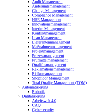
Audit Management
Änderungsmanagement
Change Management
Compliance Management
HSE Management
Innovationsmanagement
Interim Management
Konfliktmanagement
Lean Management
Lieferantenmanagement
Maßnahmenmanagement
Projektmanagement
Prozessmanagement
Prüfmittelmanagement
Qualitätsmanagement
Reklamationsmanagement
Risikomanagement
Shopfloor Management
Total Quality Management (TQM)
Automatisierung
Robotik
Digitalisierung
Arbeitswelt 4.0
CAQ
Cybersecurity