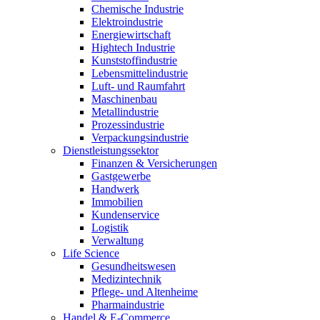
Chemische Industrie
Elektroindustrie
Energiewirtschaft
Hightech Industrie
Kunststoffindustrie
Lebensmittelindustrie
Luft- und Raumfahrt
Maschinenbau
Metallindustrie
Prozessindustrie
Verpackungsindustrie
Dienstleistungssektor
Finanzen & Versicherungen
Gastgewerbe
Handwerk
Immobilien
Kundenservice
Logistik
Verwaltung
Life Science
Gesundheitswesen
Medizintechnik
Pflege- und Altenheime
Pharmaindustrie
Handel & E-Commerce