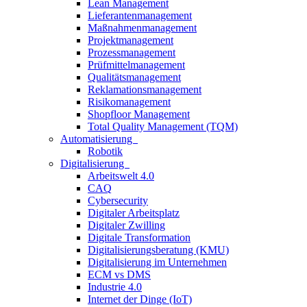
Lean Management
Lieferantenmanagement
Maßnahmenmanagement
Projektmanagement
Prozessmanagement
Prüfmittelmanagement
Qualitätsmanagement
Reklamationsmanagement
Risikomanagement
Shopfloor Management
Total Quality Management (TQM)
Automatisierung
Robotik
Digitalisierung
Arbeitswelt 4.0
CAQ
Cybersecurity
Digitaler Arbeitsplatz
Digitaler Zwilling
Digitale Transformation
Digitalisierungsberatung (KMU)
Digitalisierung im Unternehmen
ECM vs DMS
Industrie 4.0
Internet der Dinge (IoT)